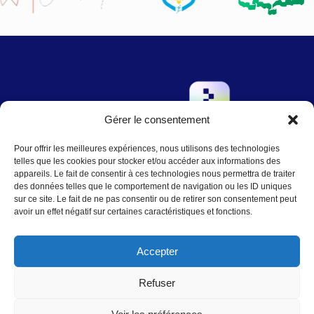
Gérer le consentement
→
Pour offrir les meilleures expériences, nous utilisons des technologies
Contact
:
Nous écrire
telles que les cookies pour stocker et/ou accéder aux informations des
contact@agence-telo.fr
appareils. Le fait de consentir à ces technologies nous permettra de traiter
04 22 91 15 66
des données telles que le comportement de navigation ou les ID uniques
sur ce site. Le fait de ne pas consentir ou de retirer son consentement peut
avoir un effet négatif sur certaines caractéristiques et fonctions.
Instagram
LinkedIn
Accepter
Refuser
© 2025
Mentions légales
|
Plan du Site