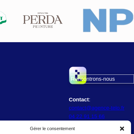
Rencontrons-nous
Contact
:
contact@agence-telo.fr
04 22 91 15 66
Gérer le consentement