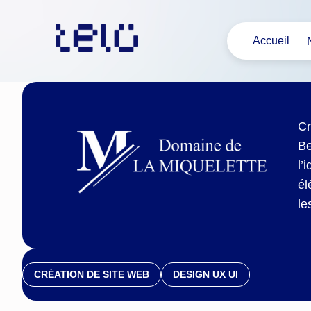
Aller
au
Accueil
contenu
Cr
Be
l’
él
le
CRÉATION DE SITE WEB
DESIGN UX UI