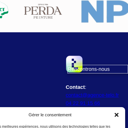
Rencontrons-nous
Contact
:
contact@agence-telo.fr
04 22 91 15 66
Gérer le consentement
Instagram
LinkedIn
les meilleures expériences, nous utilisons des technologies telles que les