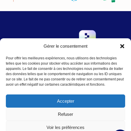
Gérer le consentement
→
Pour offrir les meilleures expériences, nous utilisons des technologies
Contact
:
Nous écrire
telles que les cookies pour stocker et/ou accéder aux informations des
contact@agence-telo.fr
appareils. Le fait de consentir à ces technologies nous permettra de traiter
04 22 91 15 66
des données telles que le comportement de navigation ou les ID uniques
sur ce site. Le fait de ne pas consentir ou de retirer son consentement peut
avoir un effet négatif sur certaines caractéristiques et fonctions.
Instagram
LinkedIn
Accepter
Refuser
© 2025
Mentions légales
|
Plan du Site
Voir les préférences