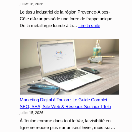
juillet 16, 2026
les
actes
Le tissu industriel de la région Provence-Alpes-
spécialisés
Côte d’Azur possède une force de frappe unique.
et
:
De la métallurgie lourde à la…
Lire la suite
les
Les
urgences
industries
24/7
et
fabricants
en
PACA
:
Pourquoi
votre
cycle
Marketing Digital à Toulon : Le Guide Complet
de
SEO, SEA, Site Web & Réseaux Sociaux | Telo
vente
juillet 15, 2026
B2B
bloque
À Toulon comme dans tout le Var, la visibilité en
sur
ligne ne repose plus sur un seul levier, mais sur…