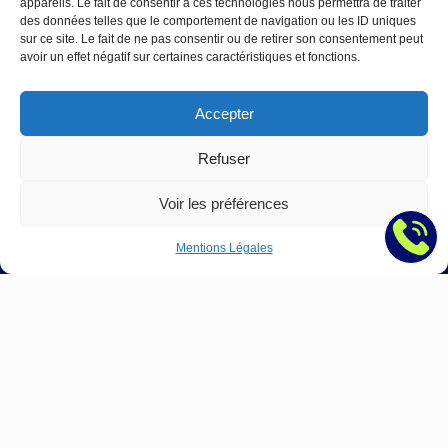
appareils. Le fait de consentir à ces technologies nous permettra de traiter
de
des données telles que le comportement de navigation ou les ID uniques
métaux
sur ce site. Le fait de ne pas consentir ou de retirer son consentement peut
:
avoir un effet négatif sur certaines caractéristiques et fonctions.
Comment
saturer
Accepter
vos
lignes
Refuser
d’appels
et
Voir les préférences
multiplier
les
Mentions Légales
rotations
de
bennes
→
Contact
:
Nous écrire
contact@agence-telo.fr
04 22 91 15 66
Instagram
LinkedIn