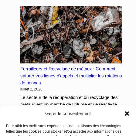
d’Architectes
en
PACA
:
Comment
le
SEO
visuel
et
Ferrailleurs et Recyclage de métaux : Comment
l’autorité
saturer vos lignes d’appels et multiplier les rotations
sémantique
de bennes
vous
juillet 2, 2026
apportent
vos
Le secteur de la récupération et du recyclage des
futurs
métaux est un marché de volume et de réactivité.
projets
:
Que vous…
Lire la suite
Gérer le consentement
d’envergure
Ferrailleurs
et
Pour offrir les meilleures expériences, nous utilisons des technologies
telles que les cookies pour stocker et/ou accéder aux informations des
Recyclage