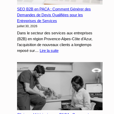
SEO B2B en PACA : Comment Générer des
Demandes de Devis Qualifiées pour les
Entreprises de Services
juillet 30, 2026
Dans le secteur des services aux entreprises
(B2B) en région Provence-Alpes-Côte d’Azur,
l’acquisition de nouveaux clients a longtemps
:
reposé sur…
Lire la suite
SEO
B2B
en
PACA
:
Comment
Générer
des
Demandes
de