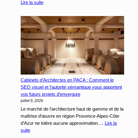
le
:
Lire la suite
web
Marketing
Digital
à
Toulon
:
Le
Guide
Complet
SEO,
SEA,
Cabinets d’Architectes en PACA : Comment le
Site
SEO visuel et l’autorité sémantique vous apportent
Web
vos futurs projets d’envergure
&
juillet 9, 2026
Réseaux
Sociaux
Le marché de l’architecture haut de gamme et de la
|
maîtrise d’œuvre en région Provence-Alpes-Côte
Telo
d’Azur ne tolère aucune approximation.…
Lire la
:
suite
Cabinets