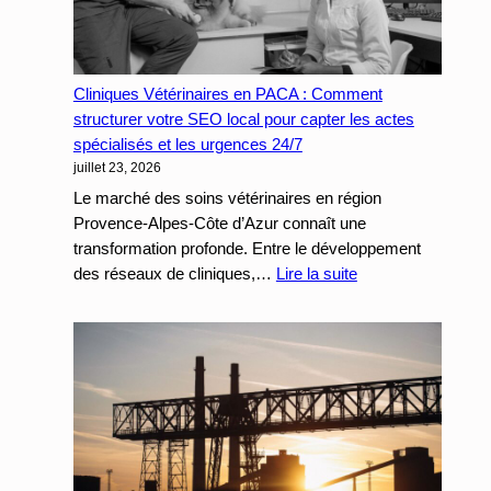
des
Demandes
de
Cliniques Vétérinaires en PACA : Comment
Devis
structurer votre SEO local pour capter les actes
Qualifiées
spécialisés et les urgences 24/7
pour
juillet 23, 2026
les
Entreprises
Le marché des soins vétérinaires en région
de
Provence-Alpes-Côte d’Azur connaît une
Services
transformation profonde. Entre le développement
:
des réseaux de cliniques,…
Lire la suite
Cliniques
Vétérinaires
en
PACA
:
Comment
structurer
votre