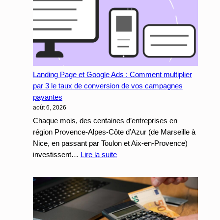
:
Pourquoi
et
Comment
Connecter
votre
Landing Page et Google Ads : Comment multiplier
Site
par 3 le taux de conversion de vos campagnes
Internet
payantes
à
août 6, 2026
votre
CRM
Chaque mois, des centaines d’entreprises en
Métier
région Provence-Alpes-Côte d’Azur (de Marseille à
Nice, en passant par Toulon et Aix-en-Provence)
:
investissent…
Lire la suite
Landing
Page
et
Google
Ads