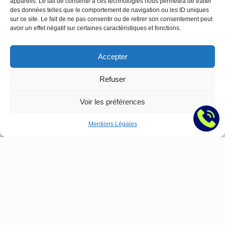
appareils. Le fait de consentir à ces technologies nous permettra de traiter
juillet 15, 2026
B2B
des données telles que le comportement de navigation ou les ID uniques
sur ce site. Le fait de ne pas consentir ou de retirer son consentement peut
bloque
À Toulon comme dans tout le Var, la visibilité en
avoir un effet négatif sur certaines caractéristiques et fonctions.
sur
ligne ne repose plus sur un seul levier, mais sur…
le
:
Lire la suite
Accepter
web
Marketing
Digital
Refuser
à
Toulon
Voir les préférences
:
Le
Mentions Légales
Guide
Complet
SEO,
SEA,
Site
Web
&
Réseaux
Sociaux