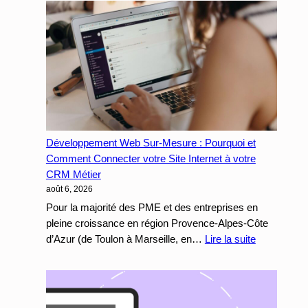
Développement Web Sur-Mesure : Pourquoi et
Comment Connecter votre Site Internet à votre
CRM Métier
août 6, 2026
Pour la majorité des PME et des entreprises en
pleine croissance en région Provence-Alpes-Côte
:
d’Azur (de Toulon à Marseille, en…
Lire la suite
Développe
Web
Sur-
Mesure