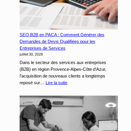
:
Comment
multiplier
par
3
le
SEO B2B en PACA : Comment Générer des
taux
Demandes de Devis Qualifiées pour les
de
Entreprises de Services
juillet 30, 2026
conversion
de
Dans le secteur des services aux entreprises
vos
(B2B) en région Provence-Alpes-Côte d’Azur,
campagnes
l’acquisition de nouveaux clients a longtemps
payantes
:
reposé sur…
Lire la suite
SEO
B2B
en
PACA
:
Comment
Générer