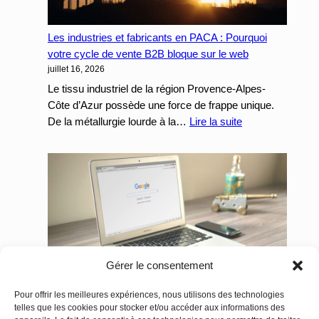
SEO
local
Les industries et fabricants en PACA : Pourquoi
pour
votre cycle de vente B2B bloque sur le web
capter
juillet 16, 2026
les
actes
Le tissu industriel de la région Provence-Alpes-
spécialisés
Côte d’Azur possède une force de frappe unique.
et
:
De la métallurgie lourde à la…
Lire la suite
les
Les
urgences
industries
24/7
et
fabricants
en
PACA
:
Pourquoi
Gérer le consentement
votre
cycle
Pour offrir les meilleures expériences, nous utilisons des technologies
Marketing Digital à Toulon : Le Guide Complet
de
telles que les cookies pour stocker et/ou accéder aux informations des
SEO, SEA, Site Web & Réseaux Sociaux | Telo
vente