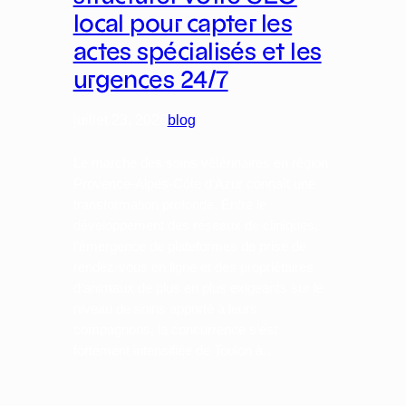
local pour capter les
actes spécialisés et les
urgences 24/7
juillet 23, 2026
blog
Le marché des soins vétérinaires en région
Provence-Alpes-Côte d’Azur connaît une
transformation profonde. Entre le
développement des réseaux de cliniques,
l’émergence de plateformes de prise de
rendez-vous en ligne et des propriétaires
d’animaux de plus en plus exigeants sur le
niveau de soins apporté à leurs
compagnons, la concurrence s’est
fortement intensifiée de Toulon à…