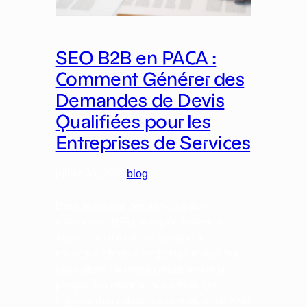
SEO B2B en PACA :
Comment Générer des
Demandes de Devis
Qualifiées pour les
Entreprises de Services
juillet 30, 2026
blog
Dans le secteur des services aux
entreprises (B2B) en région Provence-
Alpes-Côte d’Azur, l’acquisition de
nouveaux clients a longtemps reposé sur
deux piliers : le réseau relationnel et la
prospection téléphonique à froid. Qu’il
s’agisse d’un cabinet de conseil, d’une ESN