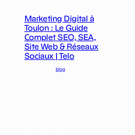
Marketing Digital à
Toulon : Le Guide
Complet SEO, SEA,
Site Web & Réseaux
Sociaux | Telo
juillet 15, 2026
blog
À Toulon comme dans tout le Var, la
visibilité en ligne ne repose plus sur un seul
levier, mais sur une combinaison cohérente
d’outils digitaux. Un site rapide ne sert à rien
sans référencement pour lui amener du
trafic. Une campagne Google Ads sans
landing page optimisée gaspille son budget.
Une présence sociale active sans…