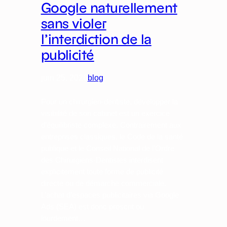
Google naturellement
sans violer
l’interdiction de la
publicité
juin 25, 2026
blog
Pour un chirurgien-dentiste, développer la
visibilité de son cabinet est un exercice
d’équilibriste complexe. Contrairement aux
entreprises classiques, le Code de la santé
publique et le Conseil National de l’Ordre
des Chirurgiens-Dentistes interdisent
explicitement toute forme de publicité
directe ou de démarche commerciale.
L’achat d’espaces publicitaires via Google
Ads (SEA) est donc proscrit ou
lourdement…