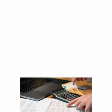
Chaque mois, des centaines d’entreprises
en région Provence-Alpes-Côte d’Azur (de
Marseille à Nice, en passant par Toulon et
Aix-en-Provence) investissent des milliers
d’euros dans l’achat de clics sur Google.
Pourtant, lorsqu’on analyse leurs comptes
publicitaires, le constat est presque toujours
le même : les annonces sont bien rédigées,
les mots-clés sont ciblés, mais les
budgets…