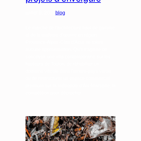
juillet 9, 2026
blog
Le marché de l’architecture haut de gamme
et de la maîtrise d’œuvre en région
Provence-Alpes-Côte d’Azur ne tolère
aucune approximation. Qu’il s’agisse de
concevoir une villa contemporaine sur les
hauteurs de Toulon, de réhabiliter un
domaine viticole dans l’arrière-pays varois
ou de restructurer un espace commercial
premium sur la métropole d’Aix-Marseille, la
compétition pour décrocher…