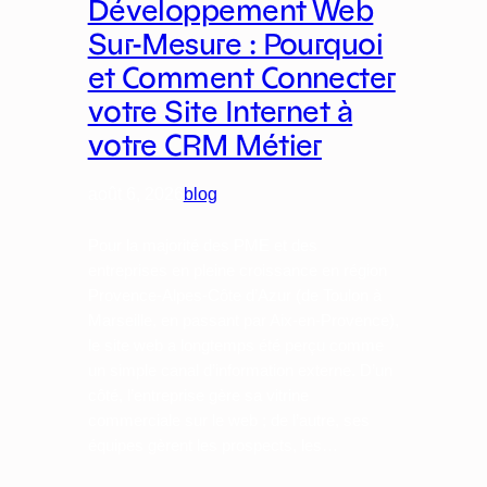
Développement Web
Sur-Mesure : Pourquoi
et Comment Connecter
votre Site Internet à
votre CRM Métier
août 6, 2026
blog
Pour la majorité des PME et des
entreprises en pleine croissance en région
Provence-Alpes-Côte d’Azur (de Toulon à
Marseille, en passant par Aix-en-Provence),
le site web a longtemps été perçu comme
un simple canal d’information externe. D’un
côté, l’entreprise gère sa vitrine
commerciale sur le web ; de l’autre, ses
équipes gèrent les prospects, les…