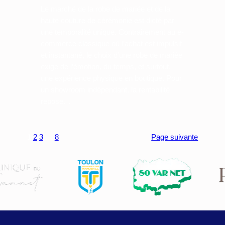
Le marché de la robe de mariée et de la
haute couture de cérémonie est dicté par
une temporalité unique. Contrairement au e-
commerce classique où l’achat est impulsif
et instantané, le choix d’une robe de mariée
exige de l’émotion, du temps, et surtout,
une expérience physique en boutique. Pour
un showroom indépendant, la rentabilité
repose…
1
2
3
…
8
Page suivante