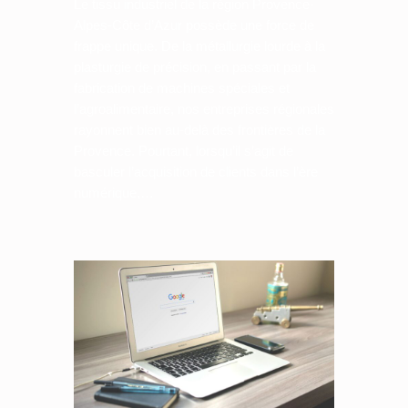
Le tissu industriel de la région Provence-
Alpes-Côte d’Azur possède une force de
frappe unique. De la métallurgie lourde à la
plasturgie de précision, en passant par la
fabrication de machines spéciales et
l’agroalimentaire, nos entreprises régionales
rayonnent bien au-delà des frontières de la
Provence. Pourtant, lorsqu’il s’agit de
basculer l’acquisition de clients dans l’ère
numérique,…