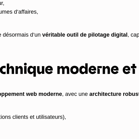
r,
umes d’affaires,
se désormais d’un
véritable outil de pilotage digital
, ca
echnique moderne et
loppement web moderne
, avec une
architecture robus
ons clients et utilisateurs),