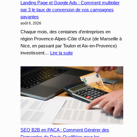
Landing Page et Google Ads : Comment multiplier
Site
par 3 le taux de conversion de vos campagnes
Internet
payantes
à
août 6, 2026
votre
CRM
Chaque mois, des centaines d’entreprises en
Métier
région Provence-Alpes-Côte d’Azur (de Marseille à
Nice, en passant par Toulon et Aix-en-Provence)
:
investissent…
Lire la suite
Landing
Page
et
Google
Ads
:
Comment
multiplier
par
3
le
SEO B2B en PACA : Comment Générer des
taux
Demandes de Devis Qualifiées pour les