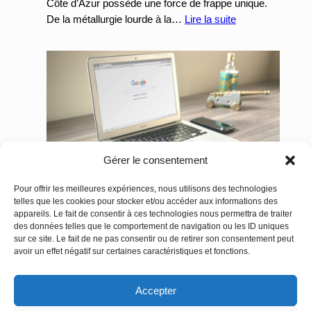
spécialisés
Côte d’Azur possède une force de frappe unique.
et
:
De la métallurgie lourde à la…
Lire la suite
les
Les
urgences
industries
24/7
et
fabricants
en
PACA
:
Pourquoi
Gérer le consentement
votre
cycle
Pour offrir les meilleures expériences, nous utilisons des technologies
Marketing Digital à Toulon : Le Guide Complet
de
telles que les cookies pour stocker et/ou accéder aux informations des
SEO, SEA, Site Web & Réseaux Sociaux | Telo
vente
appareils. Le fait de consentir à ces technologies nous permettra de traiter
juillet 15, 2026
B2B
des données telles que le comportement de navigation ou les ID uniques
sur ce site. Le fait de ne pas consentir ou de retirer son consentement peut
bloque
À Toulon comme dans tout le Var, la visibilité en
avoir un effet négatif sur certaines caractéristiques et fonctions.
sur
ligne ne repose plus sur un seul levier, mais sur…
le
:
Lire la suite
Accepter
web
Marketing
Digital