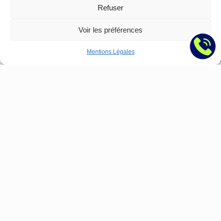
Refuser
à
Toulon
Voir les préférences
:
Le
Mentions Légales
Guide
Complet
SEO,
SEA,
Site
Web
&
Réseaux
Sociaux
|
Telo
→
Contact
:
Nous écrire
contact@agence-telo.fr
04 22 91 15 66