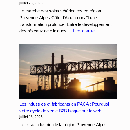
juillet 23, 2026
les
Entreprises
Le marché des soins vétérinaires en région
de
Provence-Alpes-Côte d’Azur connaît une
Services
transformation profonde. Entre le développement
:
des réseaux de cliniques,…
Lire la suite
Cliniques
Vétérinaires
en
PACA
:
Comment
structurer
votre
SEO
local
Les industries et fabricants en PACA : Pourquoi
pour
votre cycle de vente B2B bloque sur le web
capter
juillet 16, 2026
les
actes
Le tissu industriel de la région Provence-Alpes-