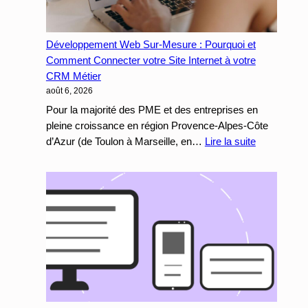
Développement Web Sur-Mesure : Pourquoi et
Comment Connecter votre Site Internet à votre
CRM Métier
août 6, 2026
Pour la majorité des PME et des entreprises en
pleine croissance en région Provence-Alpes-Côte
:
d’Azur (de Toulon à Marseille, en…
Lire la suite
Développe
Web
Sur-
Mesure
:
Pourquoi
et
Comment
Connecter
votre