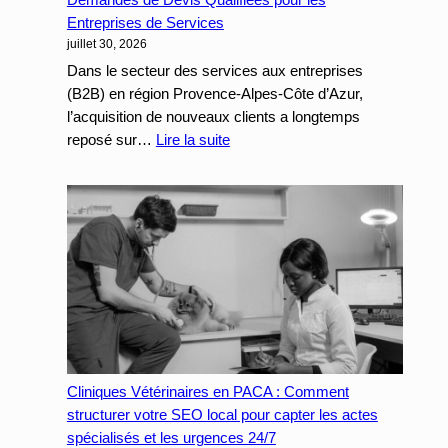
de
Entreprises de Services
juillet 30, 2026
conversion
de
Dans le secteur des services aux entreprises
vos
(B2B) en région Provence-Alpes-Côte d’Azur,
campagnes
l’acquisition de nouveaux clients a longtemps
payantes
:
reposé sur…
Lire la suite
SEO
B2B
en
PACA
:
Comment
Générer
des
Demandes
de
Cliniques Vétérinaires en PACA : Comment
Devis
structurer votre SEO local pour capter les actes
Qualifiées
spécialisés et les urgences 24/7
pour