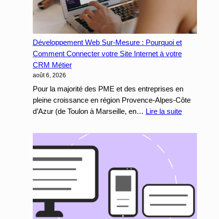
Développement Web Sur-Mesure : Pourquoi et
Comment Connecter votre Site Internet à votre
CRM Métier
août 6, 2026
Pour la majorité des PME et des entreprises en
pleine croissance en région Provence-Alpes-Côte
:
d’Azur (de Toulon à Marseille, en…
Lire la suite
Développe
Web
Sur-
Mesure
:
Pourquoi
et
Comment
Connecter