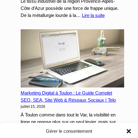
actes
Le tissu industriel de la région Provence-Alpes-
spécialisés
Côte d’Azur possède une force de frappe unique.
et
:
De la métallurgie lourde à la…
Lire la suite
les
Les
urgences
industries
24/7
et
fabricants
en
PACA
:
Pourquoi
votre
cycle
Marketing Digital à Toulon : Le Guide Complet
de
SEO, SEA, Site Web & Réseaux Sociaux | Telo
vente
juillet 15, 2026
B2B
bloque
À Toulon comme dans tout le Var, la visibilité en
sur
ligne ne repose plus sur un seul levier, mais sur…
le
:
Lire la suite
Gérer le consentement
web
Marketing