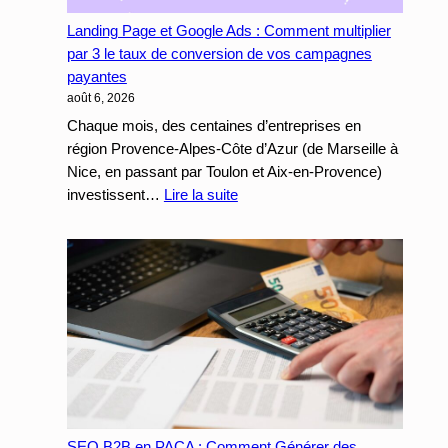
votre
Landing Page et Google Ads : Comment multiplier
Site
par 3 le taux de conversion de vos campagnes
Internet
payantes
à
août 6, 2026
votre
CRM
Chaque mois, des centaines d’entreprises en
Métier
région Provence-Alpes-Côte d’Azur (de Marseille à
Nice, en passant par Toulon et Aix-en-Provence)
:
investissent…
Lire la suite
Landing
Page
et
Google
Ads
:
Comment
multiplier
par
3
le
SEO B2B en PACA : Comment Générer des