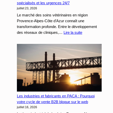
spécialisés et les urgences 24/7
pour
juillet 23, 2026
les
Entreprises
Le marché des soins vétérinaires en région
de
Provence-Alpes-Côte d’Azur connaît une
Services
transformation profonde. Entre le développement
:
des réseaux de cliniques,…
Lire la suite
Cliniques
Vétérinaires
en
PACA
:
Comment
structurer
votre
SEO
local
Les industries et fabricants en PACA : Pourquoi
pour
votre cycle de vente B2B bloque sur le web
capter
juillet 16, 2026
les