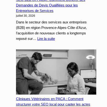
taux
Demandes de Devis Qualifiées pour les
de
Entreprises de Services
juillet 30, 2026
conversion
de
Dans le secteur des services aux entreprises
vos
(B2B) en région Provence-Alpes-Côte d’Azur,
campagnes
l’acquisition de nouveaux clients a longtemps
payantes
:
reposé sur…
Lire la suite
SEO
B2B
en
PACA
:
Comment
Générer
des
Demandes
de
Cliniques Vétérinaires en PACA : Comment
Devis
structurer votre SEO local pour capter les actes
Qualifiées