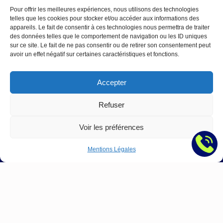
Digital
Pour offrir les meilleures expériences, nous utilisons des technologies
telles que les cookies pour stocker et/ou accéder aux informations des
à
appareils. Le fait de consentir à ces technologies nous permettra de traiter
Toulon
des données telles que le comportement de navigation ou les ID uniques
:
sur ce site. Le fait de ne pas consentir ou de retirer son consentement peut
Le
avoir un effet négatif sur certaines caractéristiques et fonctions.
Guide
Complet
Accepter
SEO,
SEA,
Refuser
Site
Web
Voir les préférences
&
Réseaux
Mentions Légales
Sociaux
|
Telo
→
Contact
:
Nous écrire
contact@agence-telo.fr
04 22 91 15 66