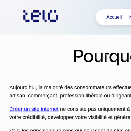
Aller
au
Accueil
contenu
Pourquo
Aujourd’hui, la majorité des consommateurs effectue
artisan, commerçant, profession libérale ou dirigea
Créer un site internet
ne consiste pas uniquement à ê
votre crédibilité, développer votre visibilité et génér
Voici les principales raisons qui poussent de plus en 