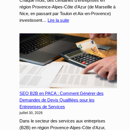
Chaque mois, des centaines d’entreprises en
Métier
région Provence-Alpes-Côte d’Azur (de Marseille à
Nice, en passant par Toulon et Aix-en-Provence)
:
investissent…
Lire la suite
Landing
Page
et
Google
Ads
:
Comment
multiplier
par
3
le
SEO B2B en PACA : Comment Générer des
taux
Demandes de Devis Qualifiées pour les
de
Entreprises de Services
juillet 30, 2026
conversion
de
Dans le secteur des services aux entreprises
vos
(B2B) en région Provence-Alpes-Côte d’Azur,