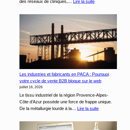
:
des réseaux de cliniques,…
Lire la suite
Cliniques
Vétérinaires
en
PACA
:
Comment
structurer
votre
SEO
local
Les industries et fabricants en PACA : Pourquoi
pour
votre cycle de vente B2B bloque sur le web
capter
juillet 16, 2026
les
actes
Le tissu industriel de la région Provence-Alpes-
spécialisés
Côte d’Azur possède une force de frappe unique.
et
:
De la métallurgie lourde à la…
Lire la suite
les
Les
urgences
industries
24/7
et