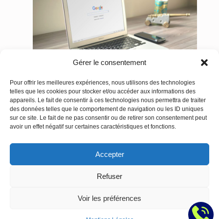
fabricants
en
PACA
:
Pourquoi
Gérer le consentement
votre
cycle
Pour offrir les meilleures expériences, nous utilisons des technologies
Marketing Digital à Toulon : Le Guide Complet
de
telles que les cookies pour stocker et/ou accéder aux informations des
SEO, SEA, Site Web & Réseaux Sociaux | Telo
vente
appareils. Le fait de consentir à ces technologies nous permettra de traiter
juillet 15, 2026
B2B
des données telles que le comportement de navigation ou les ID uniques
sur ce site. Le fait de ne pas consentir ou de retirer son consentement peut
bloque
À Toulon comme dans tout le Var, la visibilité en
avoir un effet négatif sur certaines caractéristiques et fonctions.
sur
ligne ne repose plus sur un seul levier, mais sur…
le
:
Lire la suite
Accepter
web
Marketing
Digital
Refuser
à
Toulon
Voir les préférences
:
Le