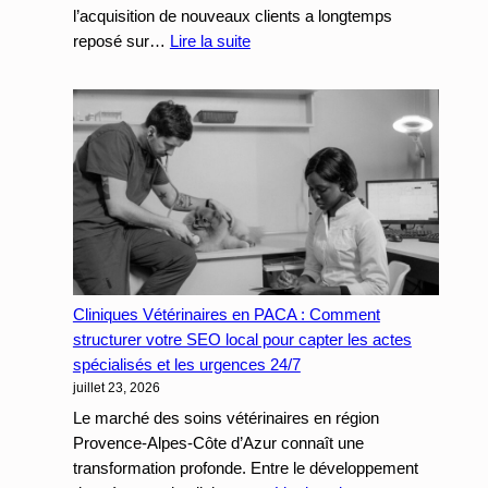
campagnes
l’acquisition de nouveaux clients a longtemps
payantes
:
reposé sur…
Lire la suite
SEO
B2B
en
PACA
:
Comment
Générer
des
Demandes
de
Cliniques Vétérinaires en PACA : Comment
Devis
structurer votre SEO local pour capter les actes
Qualifiées
spécialisés et les urgences 24/7
pour
juillet 23, 2026
les
Entreprises
Le marché des soins vétérinaires en région
de
Provence-Alpes-Côte d’Azur connaît une
Services
transformation profonde. Entre le développement