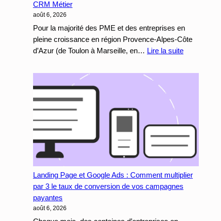
CRM Métier
août 6, 2026
Pour la majorité des PME et des entreprises en
pleine croissance en région Provence-Alpes-Côte
:
d’Azur (de Toulon à Marseille, en…
Lire la suite
Développe
Web
Sur-
Mesure
:
Pourquoi
et
Comment
Connecter
votre
Landing Page et Google Ads : Comment multiplier
Site
par 3 le taux de conversion de vos campagnes
Internet
payantes
à
août 6, 2026
votre
CRM