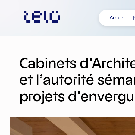
Aller
au
Accueil
contenu
Cabinets d’Archit
et l’autorité sém
projets d’envergu