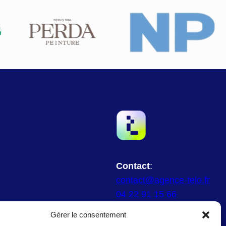
Contact
:
contact@agence-telo.fr
04 22 91 15 66
Gérer le consentement